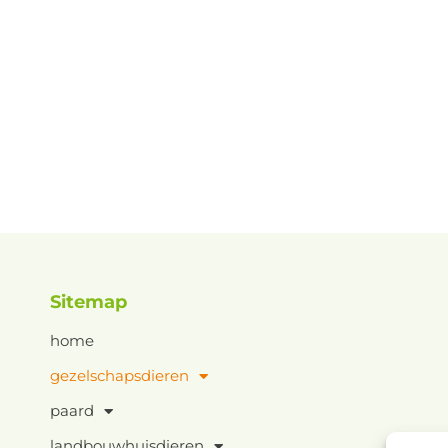
knaagdieren
Sitemap
home
gezelschapsdieren
paard
landbouwhuisdieren