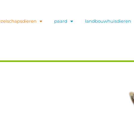
zelschapsdieren
paard
landbouwhuisdieren
n