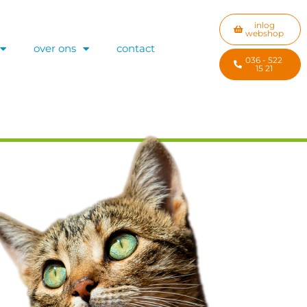
inlog
webshop
over ons
contact
036 - 522
15 21