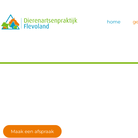
home
ge
Professionele zorg voor uw huisdier
Gezelschapsdiere
Maak een afspraak
Contact