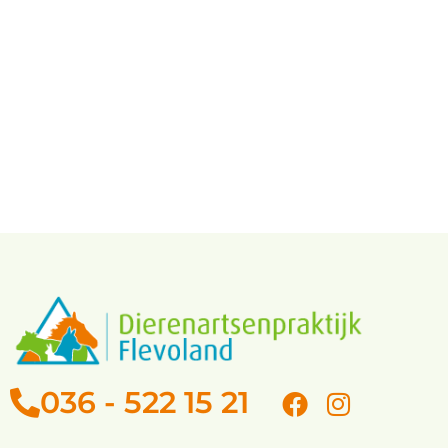
Honden
Katten
036 - 522 15 21