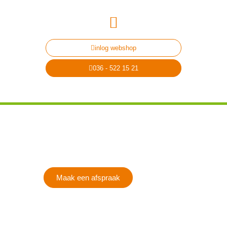
inlog webshop
036 - 522 15 21
Honden
Voortplanting
Maak een afspraak
Contact